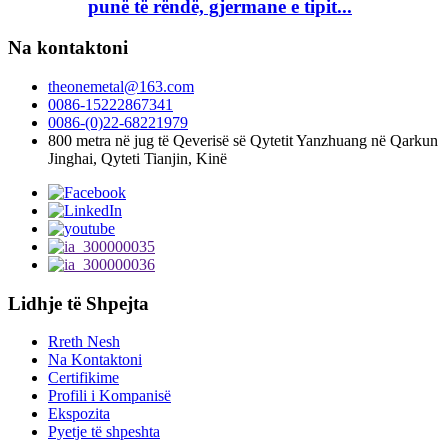
punë të rëndë, gjermane e tipit...
Na kontaktoni
theonemetal@163.com
0086-15222867341
0086-(0)22-68221979
800 metra në jug të Qeverisë së Qytetit Yanzhuang në Qarkun
Jinghai, Qyteti Tianjin, Kinë
Lidhje të Shpejta
Rreth Nesh
Na Kontaktoni
Certifikime
Profili i Kompanisë
Ekspozita
Pyetje të shpeshta