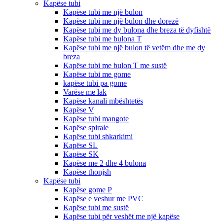
Kapëse tubi
Kapëse tubi me një bulon
Kapëse tubi me një bulon dhe dorezë
Kapëse tubi me dy bulona dhe breza të dyfishtë
Kapëse tubi me bulona T
Kapëse tubi me një bulon të vetëm dhe me dy
breza
Kapëse tubi me bulon T me sustë
Kapëse tubi me gome
kapëse tubi pa gome
Varëse me lak
Kapëse kanali mbështetës
Kapëse V
Kapëse tubi mangote
Kapëse spirale
Kapëse tubi shkarkimi
Kapëse SL
Kapëse SK
Kapëse me 2 dhe 4 bulona
Kapëse thonjsh
Kapëse tubi
Kapëse gome P
Kapëse e veshur me PVC
Kapëse tubi me sustë
Kapëse tubi për veshët me një kapëse