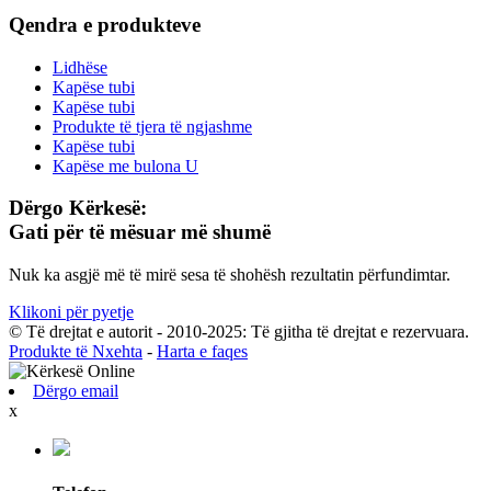
Qendra e produkteve
Lidhëse
Kapëse tubi
Kapëse tubi
Produkte të tjera të ngjashme
Kapëse tubi
Kapëse me bulona U
Dërgo Kërkesë:
Gati për të mësuar më shumë
Nuk ka asgjë më të mirë sesa të shohësh rezultatin përfundimtar.
Klikoni për pyetje
© Të drejtat e autorit - 2010-2025: Të gjitha të drejtat e rezervuara.
Produkte të Nxehta
-
Harta e faqes
Dërgo email
x