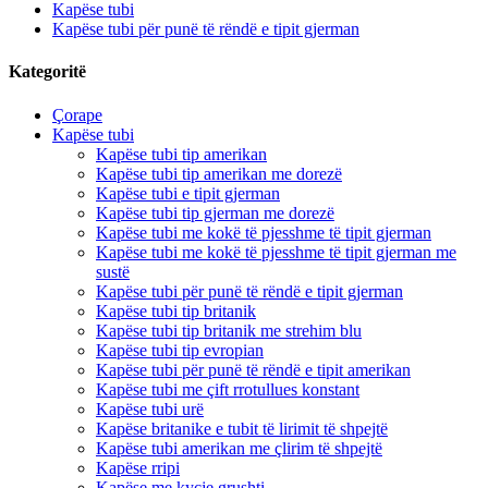
Kapëse tubi
Kapëse tubi për punë të rëndë e tipit gjerman
Kategoritë
Çorape
Kapëse tubi
Kapëse tubi tip amerikan
Kapëse tubi tip amerikan me dorezë
Kapëse tubi e tipit gjerman
Kapëse tubi tip gjerman me dorezë
Kapëse tubi me kokë të pjesshme të tipit gjerman
Kapëse tubi me kokë të pjesshme të tipit gjerman me
sustë
Kapëse tubi për punë të rëndë e tipit gjerman
Kapëse tubi tip britanik
Kapëse tubi tip britanik me strehim blu
Kapëse tubi tip evropian
Kapëse tubi për punë të rëndë e tipit amerikan
Kapëse tubi me çift rrotullues konstant
Kapëse tubi urë
Kapëse britanike e tubit të lirimit të shpejtë
Kapëse tubi amerikan me çlirim të shpejtë
Kapëse rripi
Kapëse me kyçje grushti