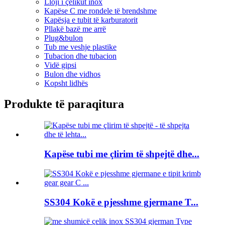
Lloji i çelikut inox
Kapëse C me rondele të brendshme
Kapësja e tubit të karburatorit
Pllakë bazë me arrë
Plug&bulon
Tub me veshje plastike
Tubacion dhe tubacion
Vidë gipsi
Bulon dhe vidhos
Kopsht lidhës
Produkte të paraqitura
Kapëse tubi me çlirim të shpejtë dhe...
SS304 Kokë e pjesshme gjermane T...