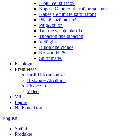
Lloji i çelikut inox
Kapëse C me rondele të brendshme
Kapësja e tubit të karburatorit
Pllakë bazë me arrë
Plug&bulon
Tub me veshje plastike
Tubacion dhe tubacion
Vidë gipsi
Bulon dhe vidhos
Kopsht lidhës
Shirit matës
Katalogu
Rreth Nesh
Profili i Kompanisë
Historia e Zhvillimit
Ekspozita
Video
VR
Lajme
Na Kontaktoni
English
Shtëpi
Produkte