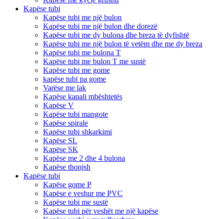
Kapëse tubi
Kapëse tubi me një bulon
Kapëse tubi me një bulon dhe dorezë
Kapëse tubi me dy bulona dhe breza të dyfishtë
Kapëse tubi me një bulon të vetëm dhe me dy breza
Kapëse tubi me bulona T
Kapëse tubi me bulon T me sustë
Kapëse tubi me gome
kapëse tubi pa gome
Varëse me lak
Kapëse kanali mbështetës
Kapëse V
Kapëse tubi mangote
Kapëse spirale
Kapëse tubi shkarkimi
Kapëse SL
Kapëse SK
Kapëse me 2 dhe 4 bulona
Kapëse thonjsh
Kapëse tubi
Kapëse gome P
Kapëse e veshur me PVC
Kapëse tubi me sustë
Kapëse tubi për veshët me një kapëse