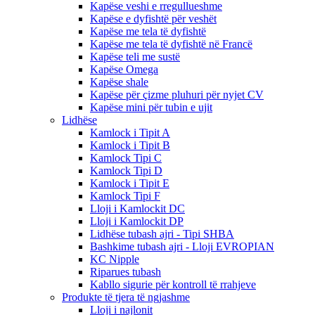
Kapëse veshi e rregullueshme
Kapëse e dyfishtë për veshët
Kapëse me tela të dyfishtë
Kapëse me tela të dyfishtë në Francë
Kapëse teli me sustë
Kapëse Omega
Kapëse shale
Kapëse për çizme pluhuri për nyjet CV
Kapëse mini për tubin e ujit
Lidhëse
Kamlock i Tipit A
Kamlock i Tipit B
Kamlock Tipi C
Kamlock Tipi D
Kamlock i Tipit E
Kamlock Tipi F
Lloji i Kamlockit DC
Lloji i Kamlockit DP
Lidhëse tubash ajri - Tipi SHBA
Bashkime tubash ajri - Lloji EVROPIAN
KC Nipple
Riparues tubash
Kabllo sigurie për kontroll të rrahjeve
Produkte të tjera të ngjashme
Lloji i najlonit