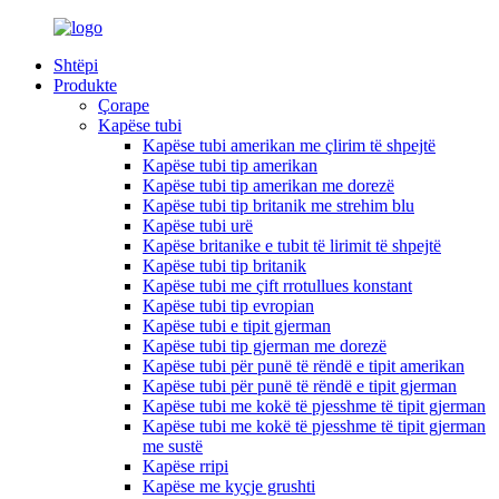
Shtëpi
Produkte
Çorape
Kapëse tubi
Kapëse tubi amerikan me çlirim të shpejtë
Kapëse tubi tip amerikan
Kapëse tubi tip amerikan me dorezë
Kapëse tubi tip britanik me strehim blu
Kapëse tubi urë
Kapëse britanike e tubit të lirimit të shpejtë
Kapëse tubi tip britanik
Kapëse tubi me çift rrotullues konstant
Kapëse tubi tip evropian
Kapëse tubi e tipit gjerman
Kapëse tubi tip gjerman me dorezë
Kapëse tubi për punë të rëndë e tipit amerikan
Kapëse tubi për punë të rëndë e tipit gjerman
Kapëse tubi me kokë të pjesshme të tipit gjerman
Kapëse tubi me kokë të pjesshme të tipit gjerman
me sustë
Kapëse rripi
Kapëse me kyçje grushti