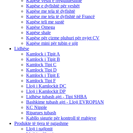
Kapëse veshi e rregullueshme
Kapëse e dyfishtë për veshët
Kapëse me tela të dyfishtë
Kapëse me tela të dyfishtë në Francë
Kapëse teli me sustë
Kapëse Omega
Kapëse shale
Kapëse për çizme pluhuri për nyjet CV
Kapëse mini për tubin e ujit
Lidhëse
Kamlock i Tipit A
Kamlock i Tipit B
Kamlock Tipi C
Kamlock Tipi D
Kamlock i Tipit E
Kamlock Tipi F
Lloji i Kamlockit DC
Lloji i Kamlockit DP
Lidhëse tubash ajri - Tipi SHBA
Bashkime tubash ajri - Lloji EVROPIAN
KC Nipple
Riparues tubash
Kabllo sigurie për kontroll të rrahjeve
Produkte të tjera të ngjashme
Lloji i najlonit