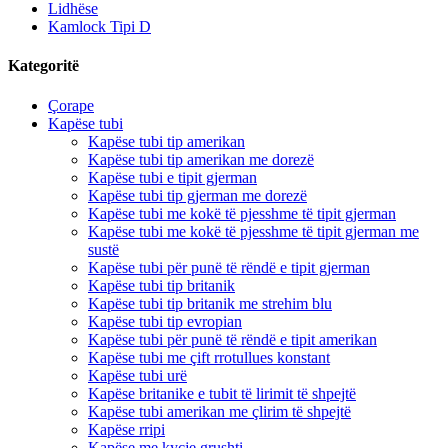
Lidhëse
Kamlock Tipi D
Kategoritë
Çorape
Kapëse tubi
Kapëse tubi tip amerikan
Kapëse tubi tip amerikan me dorezë
Kapëse tubi e tipit gjerman
Kapëse tubi tip gjerman me dorezë
Kapëse tubi me kokë të pjesshme të tipit gjerman
Kapëse tubi me kokë të pjesshme të tipit gjerman me
sustë
Kapëse tubi për punë të rëndë e tipit gjerman
Kapëse tubi tip britanik
Kapëse tubi tip britanik me strehim blu
Kapëse tubi tip evropian
Kapëse tubi për punë të rëndë e tipit amerikan
Kapëse tubi me çift rrotullues konstant
Kapëse tubi urë
Kapëse britanike e tubit të lirimit të shpejtë
Kapëse tubi amerikan me çlirim të shpejtë
Kapëse rripi
Kapëse me kyçje grushti