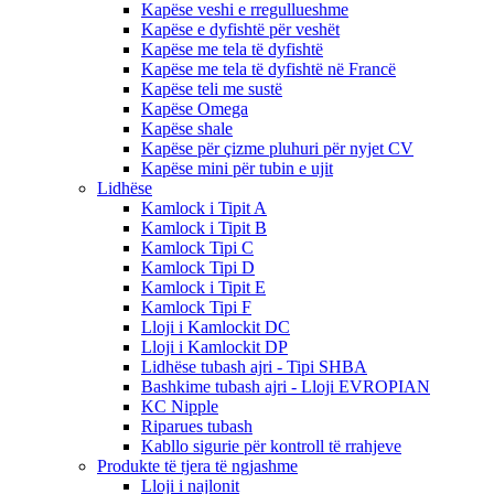
Kapëse veshi e rregullueshme
Kapëse e dyfishtë për veshët
Kapëse me tela të dyfishtë
Kapëse me tela të dyfishtë në Francë
Kapëse teli me sustë
Kapëse Omega
Kapëse shale
Kapëse për çizme pluhuri për nyjet CV
Kapëse mini për tubin e ujit
Lidhëse
Kamlock i Tipit A
Kamlock i Tipit B
Kamlock Tipi C
Kamlock Tipi D
Kamlock i Tipit E
Kamlock Tipi F
Lloji i Kamlockit DC
Lloji i Kamlockit DP
Lidhëse tubash ajri - Tipi SHBA
Bashkime tubash ajri - Lloji EVROPIAN
KC Nipple
Riparues tubash
Kabllo sigurie për kontroll të rrahjeve
Produkte të tjera të ngjashme
Lloji i najlonit