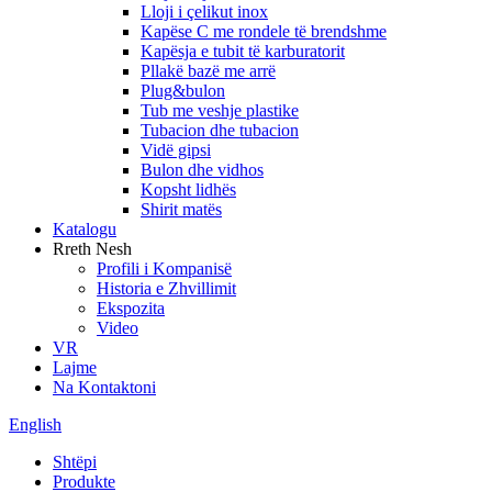
Lloji i çelikut inox
Kapëse C me rondele të brendshme
Kapësja e tubit të karburatorit
Pllakë bazë me arrë
Plug&bulon
Tub me veshje plastike
Tubacion dhe tubacion
Vidë gipsi
Bulon dhe vidhos
Kopsht lidhës
Shirit matës
Katalogu
Rreth Nesh
Profili i Kompanisë
Historia e Zhvillimit
Ekspozita
Video
VR
Lajme
Na Kontaktoni
English
Shtëpi
Produkte