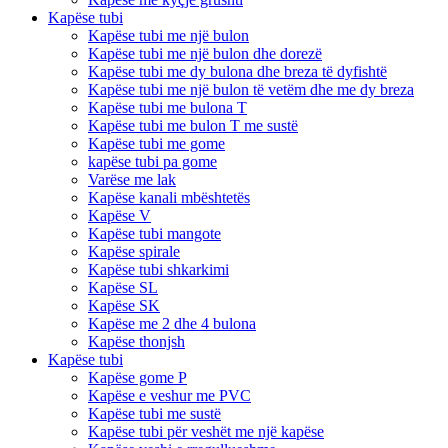
Kapëse tubi
Kapëse tubi me një bulon
Kapëse tubi me një bulon dhe dorezë
Kapëse tubi me dy bulona dhe breza të dyfishtë
Kapëse tubi me një bulon të vetëm dhe me dy breza
Kapëse tubi me bulona T
Kapëse tubi me bulon T me sustë
Kapëse tubi me gome
kapëse tubi pa gome
Varëse me lak
Kapëse kanali mbështetës
Kapëse V
Kapëse tubi mangote
Kapëse spirale
Kapëse tubi shkarkimi
Kapëse SL
Kapëse SK
Kapëse me 2 dhe 4 bulona
Kapëse thonjsh
Kapëse tubi
Kapëse gome P
Kapëse e veshur me PVC
Kapëse tubi me sustë
Kapëse tubi për veshët me një kapëse