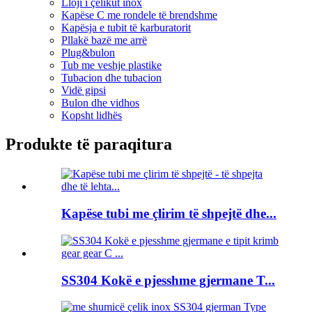
Lloji i çelikut inox
Kapëse C me rondele të brendshme
Kapësja e tubit të karburatorit
Pllakë bazë me arrë
Plug&bulon
Tub me veshje plastike
Tubacion dhe tubacion
Vidë gipsi
Bulon dhe vidhos
Kopsht lidhës
Produkte të paraqitura
Kapëse tubi me çlirim të shpejtë dhe...
SS304 Kokë e pjesshme gjermane T...