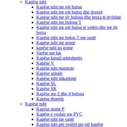
Kapëse tubi
Kapëse tubi me një bulon
Kapëse tubi me një bulon dhe dorezë
Kapëse tubi me dy bulona dhe breza të dyfishtë
Kapëse tubi me bulona T
Kapëse tubi me një bulon të vetëm dhe me dy
breza
Kapëse tubi me bulon T me sustë
Kapëse tubi me gome
kapëse tubi pa gome
Varëse me lak
Kapëse kanali mbështetës
Kapëse V
Kapëse tubi mangote
Kapëse spirale
Kapëse tubi shkarkimi
Kapëse SL
Kapëse SK
Kapëse me 2 dhe 4 bulona
Kapëse thonjsh
Kapëse tubi
Kapëse gome P
Kapëse e veshur me PVC
Kapëse tubi me sustë
Kapëse tubi për veshët me një kapëse