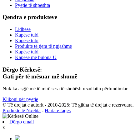
Pyetje të shpeshta
Qendra e produkteve
Lidhëse
Kapëse tubi
Kapëse tubi
Produkte të tjera të ngjashme
Kapëse tubi
Kapëse me bulona U
Dërgo Kërkesë:
Gati për të mësuar më shumë
Nuk ka asgjë më të mirë sesa të shohësh rezultatin përfundimtar.
Klikoni për pyetje
© Të drejtat e autorit - 2010-2025: Të gjitha të drejtat e rezervuara.
Produkte të Nxehta
-
Harta e faqes
Dërgo email
x