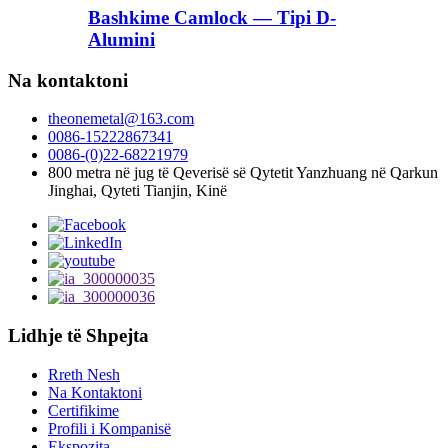
Bashkime Camlock — Tipi D-
Alumini
Na kontaktoni
theonemetal@163.com
0086-15222867341
0086-(0)22-68221979
800 metra në jug të Qeverisë së Qytetit Yanzhuang në Qarkun
Jinghai, Qyteti Tianjin, Kinë
Lidhje të Shpejta
Rreth Nesh
Na Kontaktoni
Certifikime
Profili i Kompanisë
Ekspozita