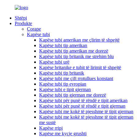
Shtëpi
Produkte
Çorape
Kapëse tubi
Kapëse tubi amerikan me çlirim të shpejtë
Kapëse tubi tip amerikan
Kapëse tubi tip amerikan me dorezë
Kapëse tubi tip britanik me strehim blu
Kapëse tubi urë
Kapëse britanike e tubit të lirimit të shpejtë
Kapëse tubi tip britanik
Kapëse tubi me çift rrotullues konstant
Kapëse tubi tip evropian
Kapëse tubi e tipit gjerman
Kapëse tubi tip gjerman me dorezë
Kapëse tubi për punë të rëndë e tipit amerikan
Kapëse tubi për punë të rëndë e tipit gjerman
Kapëse tubi me kokë të pjesshme të tipit gjerman
Kapëse tubi me kokë të pjesshme të tipit gjerman
me sustë
Kapëse rripi
Kapëse me kyçje grushti