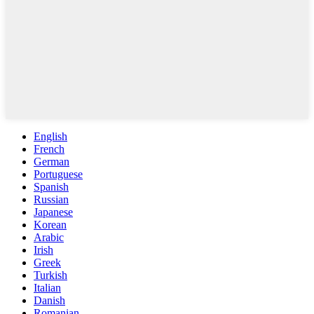
English
French
German
Portuguese
Spanish
Russian
Japanese
Korean
Arabic
Irish
Greek
Turkish
Italian
Danish
Romanian