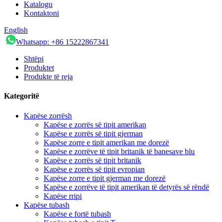
Katalogu
Kontaktoni
English
Whatsapp: +86 15222867341
Shtëpi
Produktet
Produkte të reja
Kategoritë
Kapëse zorrësh
Kapëse e zorrës së tipit amerikan
Kapëse e zorrës së tipit gjerman
Kapëse zorre e tipit amerikan me dorezë
Kapëse e zorrëve të tipit britanik të banesave blu
Kapëse e zorrës së tipit britanik
Kapëse e zorrës së tipit evropian
Kapëse zorre e tipit gjerman me dorezë
Kapëse e zorrëve të tipit amerikan të detyrës së rëndë
Kapëse rripi
Kapëse tubash
Kapëse e fortë tubash