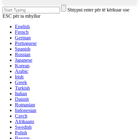
Shtypni enter për të kërkuar ose
ESC për ta mbyllur
English
French
German
Portuguese
Spanish
Russian
Japanese
Korean
Arabic
Irish
Greek
Turkish
Italian
Danish
Romanian
Indonesian
Czech
Afrikaans
Swedish
Polish
Basque