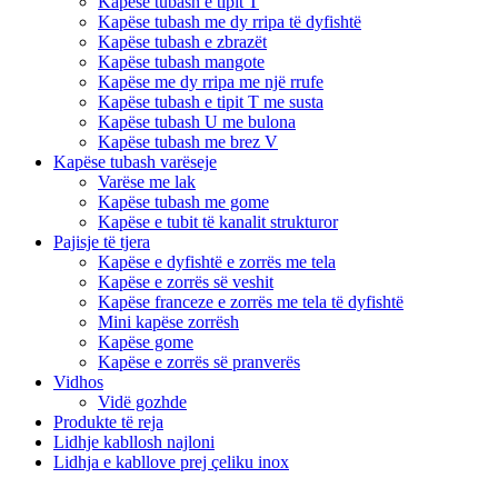
Kapëse tubash e tipit T
Kapëse tubash me dy rripa të dyfishtë
Kapëse tubash e zbrazët
Kapëse tubash mangote
Kapëse me dy rripa me një rrufe
Kapëse tubash e tipit T me susta
Kapëse tubash U me bulona
Kapëse tubash me brez V
Kapëse tubash varëseje
Varëse me lak
Kapëse tubash me gome
Kapëse e tubit të kanalit strukturor
Pajisje të tjera
Kapëse e dyfishtë e zorrës me tela
Kapëse e zorrës së veshit
Kapëse franceze e zorrës me tela të dyfishtë
Mini kapëse zorrësh
Kapëse gome
Kapëse e zorrës së pranverës
Vidhos
Vidë gozhde
Produkte të reja
Lidhje kabllosh najloni
Lidhja e kabllove prej çeliku inox