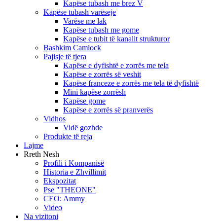
Kapëse tubash me brez V
Kapëse tubash varëseje
Varëse me lak
Kapëse tubash me gome
Kapëse e tubit të kanalit strukturor
Bashkim Camlock
Pajisje të tjera
Kapëse e dyfishtë e zorrës me tela
Kapëse e zorrës së veshit
Kapëse franceze e zorrës me tela të dyfishtë
Mini kapëse zorrësh
Kapëse gome
Kapëse e zorrës së pranverës
Vidhos
Vidë gozhde
Produkte të reja
Lajme
Rreth Nesh
Profili i Kompanisë
Historia e Zhvillimit
Ekspozitat
Pse "THEONE"
CEO: Ammy
Video
Na vizitoni