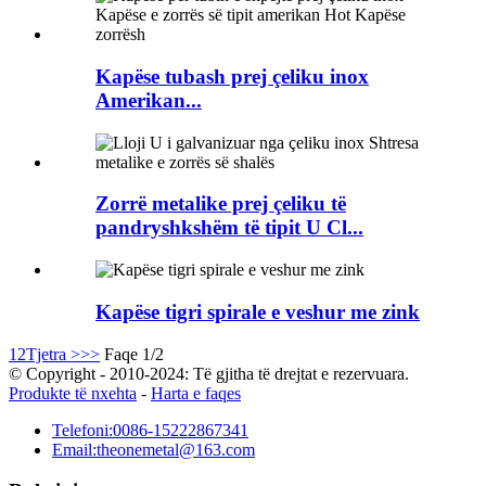
Kapëse tubash prej çeliku inox
Amerikan...
Zorrë metalike prej çeliku të
pandryshkshëm të tipit U Cl...
Kapëse tigri spirale e veshur me zink
1
2
Tjetra >
>>
Faqe 1/2
© Copyright - 2010-2024: Të gjitha të drejtat e rezervuara.
Produkte të nxehta
-
Harta e faqes
Telefoni:
0086-15222867341
Email:
theonemetal@163.com