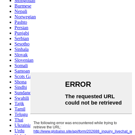
Mongolian
Burmese
Nepali
Norwegian
Pashto
Persian
Punjabi
Serbian
Sesotho
Sinhala
Slovak
Slovenian
Somali
Samoan
Scots Gaelic
Shona
Sindhi
Sundanese
Swahili
Tajik
Tamil
Telugu
Thai
Ukrainian
Urdu