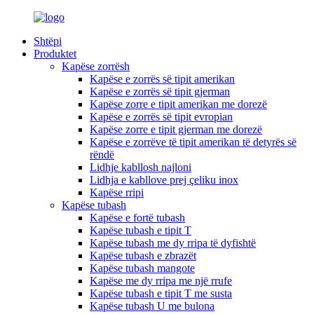
Shtëpi
Produktet
Kapëse zorrësh
Kapëse e zorrës së tipit amerikan
Kapëse e zorrës së tipit gjerman
Kapëse zorre e tipit amerikan me dorezë
Kapëse e zorrës së tipit evropian
Kapëse zorre e tipit gjerman me dorezë
Kapëse e zorrëve të tipit amerikan të detyrës së
rëndë
Lidhje kabllosh najloni
Lidhja e kabllove prej çeliku inox
Kapëse rripi
Kapëse tubash
Kapëse e fortë tubash
Kapëse tubash e tipit T
Kapëse tubash me dy rripa të dyfishtë
Kapëse tubash e zbrazët
Kapëse tubash mangote
Kapëse me dy rripa me një rrufe
Kapëse tubash e tipit T me susta
Kapëse tubash U me bulona